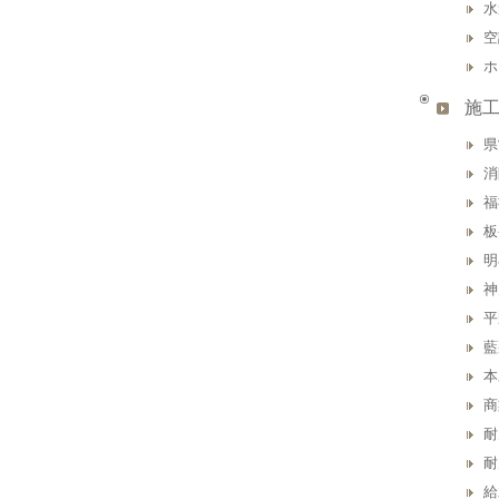
水
空
ホ
施
県
消
福
板
明
神
平
藍
本
商
耐
耐
給