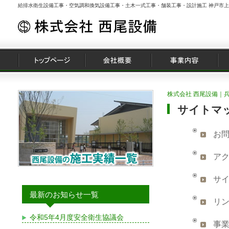
給排水衛生設備工事・空気調和換気設備工事・土木一式工事・舗装工事・設計施工 神戸市
株式会社 西尾設備｜兵
サイトマ
お
ア
サ
最新のお知らせ一覧
リ
令和5年4月度安全衛生協議会
事