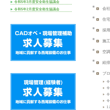
令和5年3月度安全衛生協議会
会
令和5年2月度安全衛生協議会
住
採
施
空
給
ブ
令
令
令
令
1