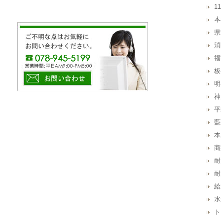
1
本
県
消
福
板
明
神
平
藍
本
商
耐
耐
給
水
ト